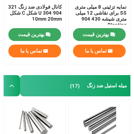
نمایه تزئینی 8 میلی متری
کانال فولادی ضد زنگ 321
SS برای نقاشی 12 میلی
904 304 U شکل C شکل
متری شیشه 430 904
10mm 20mm
Blasting
بهترین قیمت
بهترین قیمت
تماس با ما
تماس با ما
میله استیل ضد زنگ
(17)