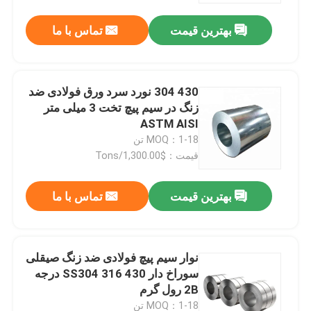
بهترین قیمت
تماس با ما
محصولات
ویدیوها
430 304 نورد سرد ورق فولادی ضد
زنگ در سیم پیچ تخت 3 میلی متر
ASTM AISI
آلیاژ فولاد ضد زنگ
MOQ：1-18 تن
قیمت：$1,300.00/Tons
ورق فولادی ضد زنگ
بهترین قیمت
تماس با ما
نوار کویل فولادی ضد زنگ
نوار سیم پیچ فولادی ضد زنگ صیقلی
پروفایل تزئینی اس اس
سوراخ دار SS304 316 430 درجه
2B رول گرم
میله استیل ضد زنگ
MOQ：1-18 تن