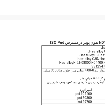
h
Hastelloy 
Hastelloy B، Hast
hastelloy G35، Has
HastelloyH-2,N08800,N04400
S31254,
قطر بیرونیΦ4.76-135 میلی متر، ضخامت دیوار 0.25-4.00 میلی متر، طول: ≤35000 میلی
گوگرد زدایی گازهای دودکش، پمپ شیمیایی
امپراتوری
107400 psi
50300 psi
29700 ksi