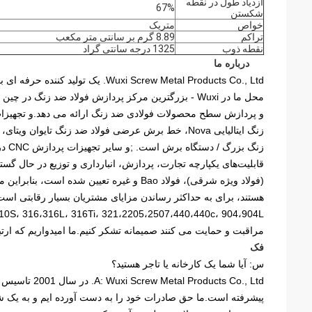
ازدیاد طول در نقطه
67%
شکستن
خواص
متریک
تراکم
8.89 گرم بر سانتی متر مکعب
نقطه ذوب
1325 درجه سانتی گراد
درباره ما
محل ما در Wuxi - بزرگترین مرکز پردازش فولاد ضد ز
و پردازش سطح محصولات فولادی ضد زنگ ارائه می دهد.و تجهیزات 
زنگ ایتالیایی Nova، خط برش عرضی فولاد ضد زنگ تای
زنگ 
(فولاد ویژه شرقی)، فولاد Bao و غیره تعیین
مراقبت و حمایت می کنند صمیمانه تشکر کنیم.ما امیدواریم که ارتب
فک
س: آیا شما یک کارخانه یا تاجر هستید؟
ucts Co., Ltd
پیشرفته است.ما حق صادرات خود را به دست آورده ایم و به یک ش