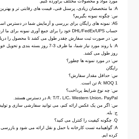
مورد مواد و محصولات مختلف برآورده کنیم.
A: ما متخصصان زیادی، پرسنل فنی، قیمت های رقابتی تر و بهترین خدمات پس از فروش نسبت به سایر شرکت های فولادی داریم.
س: چگونه نمونه بگیریم؟
A5: نمونه های رایگان برای بررسی و آزمایش شما در دسترس است
حساب DHL/FedEx/UPS خود را برای جمع آوری نمونه برای ما ارسال کنید، هزینه پیک به عهده شما خواهد بود.
س: در صورت ثبت سفارش چقدر طول می کشد تا محصول را دریا
روز طول می کشد.
س: در مورد نمونه ها چطور؟
رایگان
س: حداقل مقدار سفارش؟
A: MOQ 1 تن است.
س: چه نوع شرایط پرداخت؟
A: T/T، L/C، Western Union، PayPal در دسترس هستند.
س: اگر من یک عکس ارائه کنم، می توانید سفارشی سازی و تولید م
ج: بله.
Q. چگونه کیفیت را کنترل می کنید؟
کرده ایم.