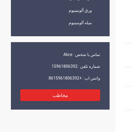
ورق آلومینیوم
میله آلومینیوم
تماس با شخص :
Alice
شماره تلفن :
15961806392
واتس اپ :
+8615961806392
مخاطب