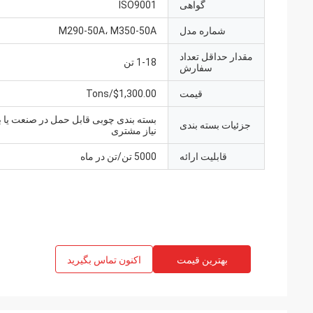
گواهی
ISO9001
شماره مدل
M290-50A، M350-50A
مقدار حداقل تعداد
1-18 تن
سفارش
قیمت
$1,300.00/Tons
بسته بندی چوبی قابل حمل در صنعت یا ب
جزئیات بسته بندی
نیاز مشتری
قابلیت ارائه
5000 تن/تن در ماه
بهترین قیمت
اکنون تماس بگیرید