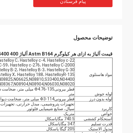
پیام فرستادن
توضیحات محصول
قیمت آلیاژ به ازای هر کیلوگرم Astm B164 آلیاژ N04400 400 بدون پودر در دسترس ISO Ped
astelloy C، Hastelloy c-4، Hastelloy c-22،
C-59، Hastelloy c-276، Hastelloy C-2000،
elloy B-2، Hastelloy B-3، Hastelloy G-30،
مواد هاستلوی
telloy X، Hastelloy 188، HastelloyR-135،
,N08825,N06625,N08810,S33400,N04400
N08367,N08904,N08904,N06030,N08020.
لوله جوش
متر
لوله بدون درز
قطر بیرونیΦ3-114 میلی متر، ضخامت دیوار 0.2-4.5 میلی متر
تجهیزات پتروشیمی، مبدل حرارتی، تجهیزات 
کاربرد
سیال، صنایع شیمیایی فلوئور
خواص
متریک
استحکام کششی
740.5 مگاپاسکال
قدرت تسلیم
347 مگاپاسکال
مدول الاستیک
205 گیگا پاسکال