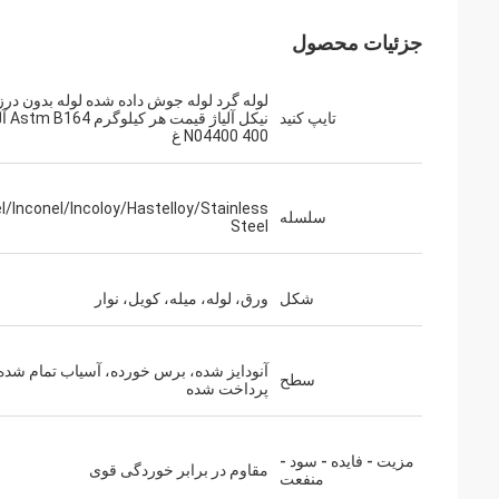
جزئیات محصول
تایپ کنید
نیکل آلیاژ قیمت
N04400 400 غ
/Inconel/Incoloy/Hastelloy/Stainless
سلسله
Steel
شکل
ورق، لوله، میله، کویل، نوار
آنودایز شده، برس خورده، آسیاب تمام شده
سطح
پرداخت شده
مزیت - فایده - سود -
مقاوم در برابر خوردگی قوی
منفعت