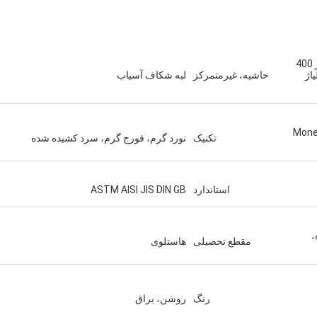
لوله گرد لوله جوش داده شده لوله بدون درز 400
 هر کیلوگرم Astm B164 آلیاژ
حاشیه، غیرمتمرکز
لبه شکاف آسیاب
Monel
تکنیک
نورد گرم، فورج گرم، سرد کشیده شده
استاندارد
ASTM AISI JIS DIN GB
،
مقطع تحصیلی
هاستلوی
رنگ
روشن، براق