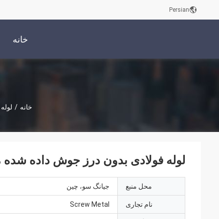
Persian
خانه
خانه
/
لوله 
لوله فولادی بدون درز جوش داده شده مونل گرد 400 B164
محل منبع
جیانگ سو، چین
نام تجاری
Screw Metal