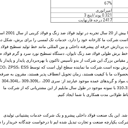
67%
امپراتوری
0.321 پوند/اینچ 3
2417 درجه فارنهایت
Wuxi Screw Metal Products Co., Ltd. یک تولید کننده حرفه ای با بیش از 20
نگ در چین است.شرکت ما کارخانه خود را دارد، خدمات تک لمسی را برای برش، شکل د
پردازش حرفه ای پیشرفته داخلی و بین المللی مانند خط تولید تسطیح فولاد
وان ویتای، خط برش طولی فولاد ضد زنگ تایوان، دستگاه تسطیح نورد سرد و گرم فولاد 
بزرگ / دستگاه برش است. ;و سایر تجهیزات پردازش CNC در مقیاس بزرگ.این شرکت از بدو تأسیس تاکنون با بهره‌برداری پایدار و پایدار با
قابلیت‌های یکپارچه تجارت، پردازش، انبارداری و توزیع در حال گسترش بوده است.شرکت ما نماینده سطح اول است 
 شده است، بنابراین محصولات ما با کیفیت هستند، زمان تحویل انعطاف پذیر هستند، مقرون به صرفه
هستند، برای به حداکثر رساندن مزایای مشتریان بسیار رقابتی است.مواد و گریدهای عمده موجود عبارتند از: سری 200، 304،304L، 309،309L،
310،310S، 316،316L، 316Ti، 321،2205،2507،440،440c، 904،904L با نمونه موجود در طول سال.مایلیم از این مشتریانی که از شرکت ما
اط طولانی مدت همکاری با شما ایجاد کنیم.
A: Wuxi Screw Metal Prod. در سال 2001 تاسیس شد. این یک صنعت فولاد داخلی پیشرو و یک شرکت خدمات پشتیبانی تولیدی
رکت یکپارچه صنعت و تجارت تبدیل شده ایم تا درخواست چندگانه خریدار را د