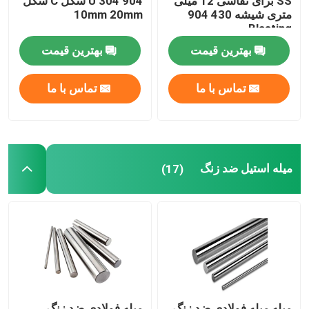
SS برای نقاشی 12 میلی
904 304 U شکل C شکل
متری شیشه 430 904
10mm 20mm
Blasting
بهترین قیمت
بهترین قیمت
تماس با ما
تماس با ما
میله استیل ضد زنگ
(17)
میله میله فولادی ضد زنگ
میله فولادی ضد زنگ