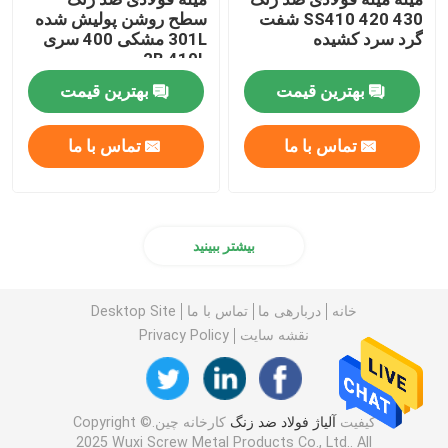
SS410 420 430 شفت
سطح روشن پولیش شده
گرد سرد کشیده
301L مشکی 400 سری
2B 410L
بهترین قیمت
بهترین قیمت
تماس با ما
تماس با ما
بیشتر ببینید
خانه
دربارهی ما
تماس با ما
Desktop Site
نقشه سایت
Privacy Policy
کیفیت
آلیاژ فولاد ضد زنگ
کارخانه چین.Copyright ©
2025 Wuxi Screw Metal Products Co., Ltd.. All